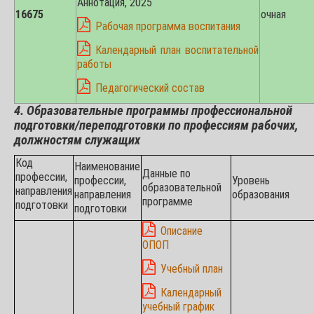
Аннотация, 2025
16675
очная
Рабочая программа воспитания
Календарный план воспитательной
работы
Педагогический состав
4. Образовательные программы профессиональной
подготовки/переподготовки по профессиям рабочих,
должностям служащих
Код
Наименование
Данные по
профессии,
профессии,
Уровень
образовательной
направления
направления
образования
программе
подготовки
подготовки
Описание
ОПОП
Учебный план
Календарный
учебный график