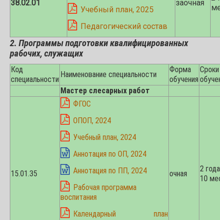
38.02.01
заочная
ме
Учебный план, 2025
Педагогический состав
2. Программы подготовки квалифицированных
рабочих, служащих
Код
Форма
Сроки
Наименование специальности
специальности
обучения
обуче
Мастер слесарных работ
ФГОС
ОПОП, 2024
Учебный план, 2024
Аннотация по ОП, 2024
2 года
Аннотация по ПП, 2024
15.01.35
очная
10 ме
Рабочая программа
воспитания
Календарный план