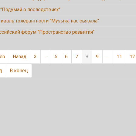
 "Подумай о последствиях"
тиваль толерантности "Музыка нас связала"
ссийский форум "Пространство развития"
ало
Назад
3
...
5
6
7
8
9
...
11
12
д
В конец