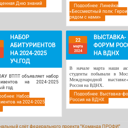
щенная Дню знаний
Подробнее: Линейка
«Бессмертный полк: Герои
рядом с нами»
НАБОР
ВЫСТАВКА-
22
АБИТУРИЕНТОВ
ФОРУМ РОС
марта
2024
НА 2024-2025
НА ВДНХ
УЧ.ГОД
В начале марта наши ак
студенты побывали в Мос
АУ ВТПТ объявляет набор
Международной выставке-
риаентов на 2024-2025
Россия на ВДНХ.
й год.
Подробнее: Выставка-ф
робнее: Набор
Россия на ВДНХ
риентов на 2024-2025
нальный слёт федерального проекта "Команда ПРОФИ"