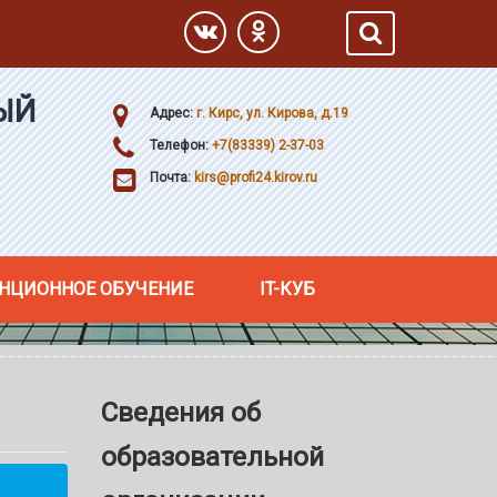
ЫЙ
Адрес:
г. Кирс, ул. Кирова, д.19
Телефон:
+7(83339) 2-37-03
Почта:
kirs@profi24.kirov.ru
НЦИОННОЕ ОБУЧЕНИЕ
IT-КУБ
Сведения об
образовательной