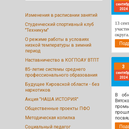
сентяб
2024
Изменения в расписании занятий
13 сен
Студенческий спортивный клуб
участи
"Техникум"
округа
О режиме работы в условиях
Подр
низкой температуры в зимний
период
Наставничество в КОГПОАУ ВТПТ
3
85-летие системы среднего
сентяб
профессионального образования
2024
Будущее Кировской области - без
наркотиков
В обн
Акция "НАША ИСТОРИЯ"
Вят
пром
Общественные проекты ПФО
прошл
Методическая копилка
посвя
Подр
Социальный педагог