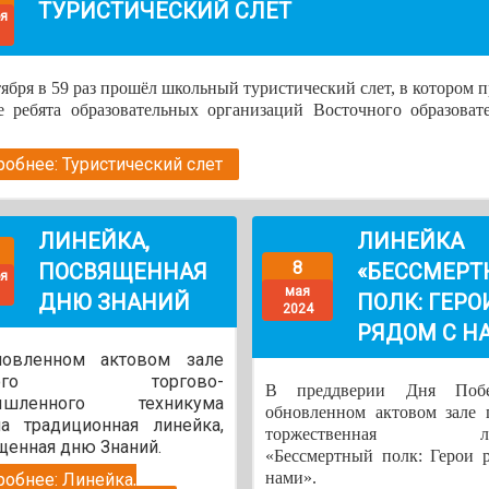
ТУРИСТИЧЕСКИЙ СЛЕТ
ря
тября в 59 раз прошёл школьный туристический слет, в котором 
е ребята образовательных организаций Восточного образоват
.
обнее: Туристический слет
ЛИНЕЙКА,
ЛИНЕЙКА
8
ПОСВЯЩЕННАЯ
«БЕССМЕР
ря
мая
ДНЮ ЗНАНИЙ
ПОЛК: ГЕРО
2024
РЯДОМ С Н
овленном актовом зале
ского торгово-
В преддверии Дня Поб
ышленного техникума
обновленном актовом зале 
а традиционная линейка,
торжественная ли
щенная дню Знаний.
«Бессмертный полк: Герои 
нами».
обнее: Линейка,