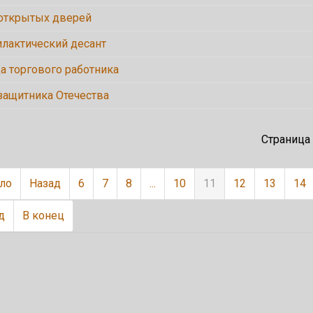
открытых дверей
лактический десант
а торгового работника
защитника Отечества
Страница 
ало
Назад
6
7
8
...
10
11
12
13
14
д
В конец