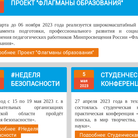
ПРОЕКТ "ФЛАГМАНЫ ОБРАЗОВАНИЯ"
арта до 06 ноября 2023 года реализуется широкомасштабный
тамента подготовки, профессионального развития и социа
чения педагогических работников Минпросвещения России «Ф
вания».
обнее: Проект "Флагманы образования"
#НЕДЕЛЯ
5
СТУДЕНЧЕС
мая
БЕЗОПАСНОСТИ
КОНФЕРЕН
2023
од с 15 по 19 мая 2023 г. в
27 апреля 2023 года в тех
овательных организациях
состоялась студенческая н
вской области пройдёт
практическая конференция 
я безопасности».
поиска, в мир творчества,
науки».
робнее: #Неделя
асности
Подробнее: Студенческа