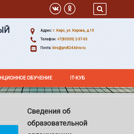
ЫЙ
Адрес:
г. Кирс, ул. Кирова, д.19
Телефон:
+7(83339) 2-37-03
Почта:
kirs@profi24.kirov.ru
НЦИОННОЕ ОБУЧЕНИЕ
IT-КУБ
Сведения об
образовательной