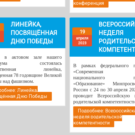
конференция
ЛИНЕЙКА,
ВСЕРОССИЙ
19
ПОСВЯЩЁННАЯ
НЕДЕЛЯ
апреля
ДНЮ ПОБЕДЫ
РОДИТЕЛЬ
2023
КОМПЕТЕН
 в актовом зале нашего
никума состоялась
В рамках федерального п
ественная линейка,
«Современная шк
енная 78 годовщине Великой
национального пр
 над фашизмом.
«Образование» Минпросв
России с 24 по 30 апреля 20
обнее: Линейка,
проводит Всероссийскую 
щённая Дню Победы
родительской компетентности
Подробнее: Всероссийск
неделя родительской
компетентности