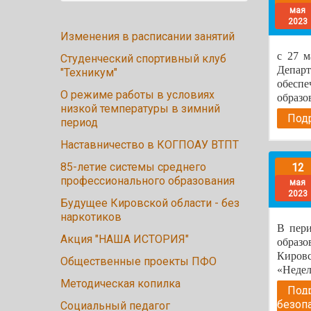
мая
2023
Изменения в расписании занятий
с 27 м
Студенческий спортивный клуб
Депар
"Техникум"
обеспе
О режиме работы в условиях
образо
низкой температуры в зимний
Подр
период
Наставничество в КОГПОАУ ВТПТ
85-летие системы среднего
12
профессионального образования
мая
2023
Будущее Кировской области - без
наркотиков
В пери
Акция "НАША ИСТОРИЯ"
образ
Киро
Общественные проекты ПФО
«Недел
Методическая копилка
Под
безоп
Социальный педагог