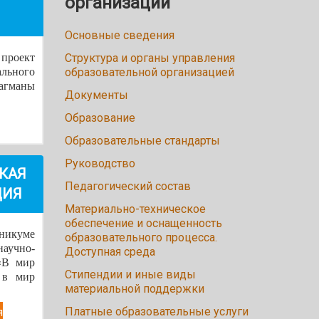
организации
Основные сведения
 проект
Структура и органы управления
льного
образовательной организацией
лагманы
Документы
Образование
Образовательные стандарты
Руководство
КАЯ
Педагогический состав
ЦИЯ
Материально-техническое
обеспечение и оснащенность
никуме
образовательного процесса.
аучно-
Доступная среда
«В мир
Стипендии и иные виды
 в мир
материальной поддержки
Платные образовательные услуги
я