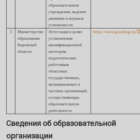
образовательном
учреждении, ведение
дневника и журнала
успеваемости
/
3
Министерство
Аттестация в целях
https://www.gosuslugi.ru
образования
установления
Кировской
квалификационной
области
категории
педагогических
работников
областных
государственных,
муниципальных и
частных организаций,
осуществляющих
образовательную
деятельность
Сведения об образовательной
организации