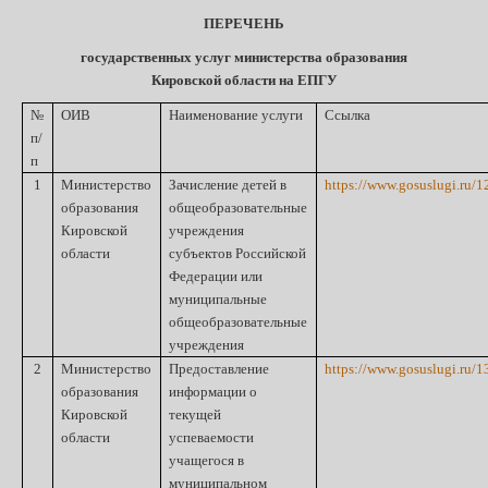
ПЕРЕЧЕНЬ
государственных услуг министерства образования
Кировской области на ЕПГУ
№
ОИВ
Наименование услуги
Ссылка
п/
п
1
Министерство
Зачисление детей в
https://www.gosuslugi.ru/1
образования
общеобразовательные
Кировской
учреждения
области
субъектов Российской
Федерации или
муниципальные
общеобразовательные
учреждения
2
Министерство
Предоставление
https://www.gosuslugi.ru/1
образования
информации о
Кировской
текущей
области
успеваемости
учащегося в
муниципальном