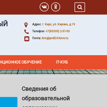
ЫЙ
Адрес:
г. Кирс, ул. Кирова, д.19
Телефон:
+7(83339) 2-37-03
Почта:
kirs@profi24.kirov.ru
НЦИОННОЕ ОБУЧЕНИЕ
IT-КУБ
Сведения об
образовательной