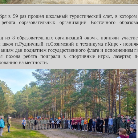
ября в 59 раз прошёл школьный туристический слет, в котором
 ребята образовательных организаций Восточного образова
нд из 8 образовательных организаций округа приняли участие 
 школ п.Рудничный, п.Созимский и техникума г.Кирс - новичк
ваниям дан поднятием государственного флага и исполнением г
я похода ребята поиграли в спортивные игры, лазертаг, п
рованию на местности.