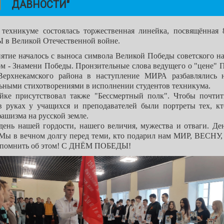
ДАВНОСТИ"
 техникуме состоялась торжественная линейка, посвящённая 
в Великой Отечественной войне.
ятие началось с выноса символа Великой Победы советского на
м - Знамени Победы. Пронзительные слова ведущего о "цене" П
Верхнекамского района в наступление МИРА разбавлялись 
льными стихотворениями в исполнении студентов техникума.
йке присутствовал также "Бессмертный полк". Чтобы почтит
 в руках у учащихся и преподавателей были портреты тех, кт
ашизма на русской земле.
 день нашей гордости, нашего величия, мужества
и отваги. Де
 Мы в вечном долгу перед теми,
кто подарил нам МИР, ВЕСНУ
 помнить об этом!
С ДНЁМ ПОБЕДЫ!