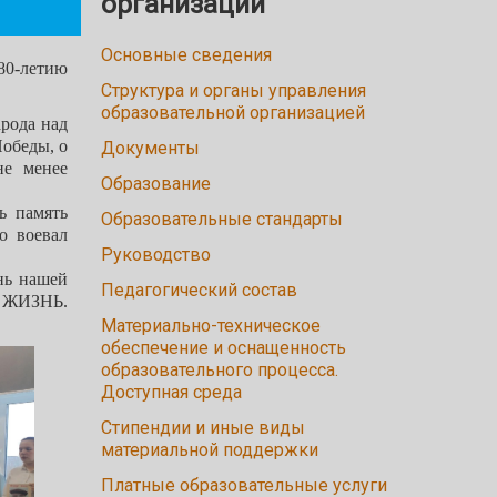
организации
Основные сведения
80-летию
Структура и органы управления
образовательной организацией
рода над
обеды, о
Документы
не менее
Образование
ь память
Образовательные стандарты
о воевал
Руководство
нь нашей
Педагогический состав
, ЖИЗНЬ.
Материально-техническое
обеспечение и оснащенность
образовательного процесса.
Доступная среда
Стипендии и иные виды
материальной поддержки
Платные образовательные услуги