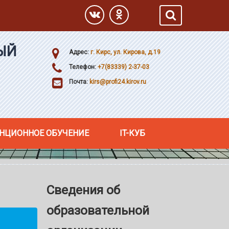
ЫЙ
Адрес:
г. Кирс, ул. Кирова, д.19
Телефон:
+7(83339) 2-37-03
Почта:
kirs@profi24.kirov.ru
НЦИОННОЕ ОБУЧЕНИЕ
IT-КУБ
Сведения об
образовательной