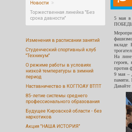
Новости
Торжественная линейка "Без
срока давности"
5 мая в
ПОБЕДЫ 
Меропри
фашизмо
Изменения в расписании занятий
вкладе 
Студенческий спортивный клуб
трогате
"Техникум"
На лине
героев,
О режиме работы в условиях
против ф
низкой температуры в зимний
9 мая –
период
памяти.
Наставничество в КОГПОАУ ВТПТ
Давайте
85-летие системы среднего
профессионального образования
Будущее Кировской области - без
наркотиков
Акция "НАША ИСТОРИЯ"