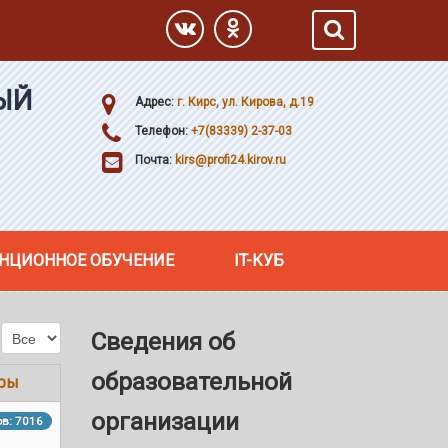
ЫЙ
Адрес:
г. Кирс, ул. Кирова, д.19
Телефон:
+7(83339) 2-37-03
Почта:
kirs@profi24.kirov.ru
НЦИОННОЕ ОБУЧЕНИЕ
IT-КУБ
Кол-во строк:
Сведения об
образовательной
ры
организации
в: 7016